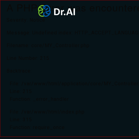
A PHP Error was encounter
Severity: Notice
Message: Undefined index: HTTP_ACCEPT_LANGUAG
Filename: core/MY_Controller.php
Line Number: 215
Backtrace:
File: /var/www/html/application/core/MY_Controller
Line: 215
Function: _error_handler
File: /var/www/html/index.php
Line: 315
Function: require_once