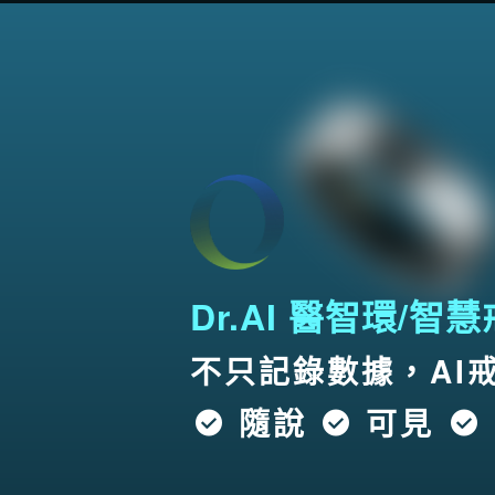
Dr.AI 醫智環/智
不只記錄數據，AI
隨說
可見