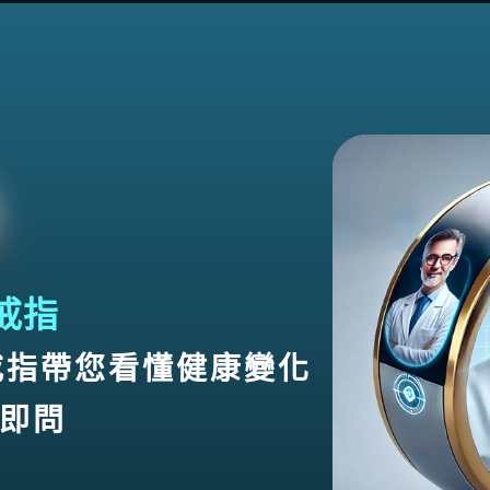
慧戒指
戒指帶您看懂健康變化
即問