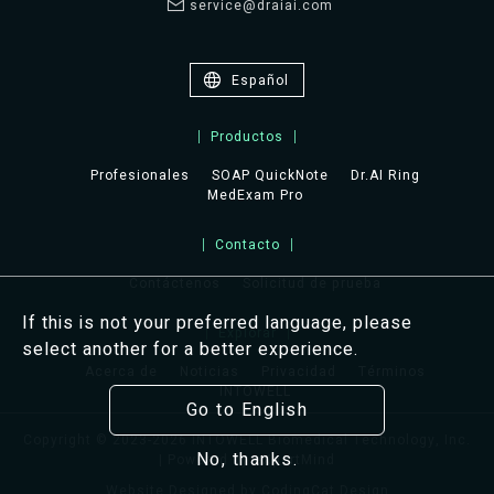
service@draiai.com
Español
Productos
Profesionales
SOAP QuickNote
Dr.AI Ring
MedExam Pro
Contacto
Contáctenos
Solicitud de prueba
If this is not your preferred language, please
Explorar
select another for a better experience.
Acerca de
Noticias
Privacidad
Términos
INTOWELL
Go to English
Copyright © 2023-2026 INTOWELL Biomedical Technology, Inc.
No, thanks.
| Powered by eXpertMind
Website Designed by
CodingCat Design