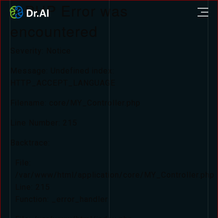
A PHP Error was
encountered
Severity: Notice
Message: Undefined index:
HTTP_ACCEPT_LANGUAGE
Filename: core/MY_Controller.php
Line Number: 215
Backtrace:
File:
/var/www/html/application/core/MY_Controller.php
Line: 215
Function: _error_handler