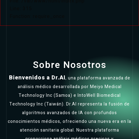
File: /var/www/html/index.php
Line: 315
Function: require_once
Sobre Nosotros
Bienvenidos a Dr.AI
, una plataforma avanzada de
análisis médico desarrollada por Meiyo Medical
Technology Inc (Samoa) e IntoWell Biomedical
Technology Inc (Taiwán). Dr.AI representa la fusión de
algoritmos avanzados de IA con profundos
conocimientos médicos, ofreciendo una nueva era en la
atención sanitaria global. Nuestra plataforma
proporciona análisis médicos precisos y