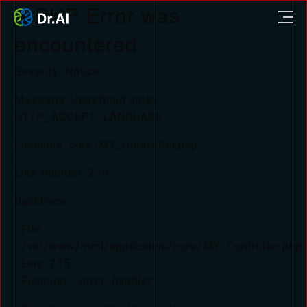
A PHP Error was
encountered
Severity: Notice
Message: Undefined index:
HTTP_ACCEPT_LANGUAGE
Filename: core/MY_Controller.php
Line Number: 215
Backtrace:
File:
/var/www/html/application/core/MY_Controller.php
Line: 215
Function: _error_handler