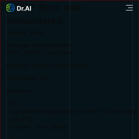
A PHP Error was
encountered
Severity: Notice
Message: Undefined index:
HTTP_ACCEPT_LANGUAGE
Filename: core/MY_Controller.php
Line Number: 215
Backtrace:
File:
/var/www/html/application/core/MY_Controller.php
Line: 215
Function: _error_handler